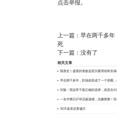
点击举报。
上一篇：
早在两千多年
死
下一篇：没有了
相关文章
隋唐史丨盛唐的衰败是因为重用胡将安禄
早在两千多年，职场就形成了一个怪圈，
刘璇：我这辈子最正确的选择，就是在4
一名华裔日乒球员被逮捕，涉嫌猥亵！张本
30天返老还童偏方