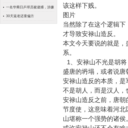
该这样下贱。
得死
就是在41岁高龄为大丈夫生女
一名华裔日乒球员被逮捕，涉嫌
图片
儿
猥亵！张本智和“拜鬼”，拒绝道
30天返老还童偏方
当然除了在这个逻辑下
歉
才导致安禄山造反。
本文今天要说的就是，
系。
1、安禄山不光是胡将
盛唐的坍塌，或者说唐
安禄山造反的本质，是
不是胡人，而是汉人，
安禄山造反之前，唐朝
节度使，这意味着河北
山堪称一个强势的诸侯