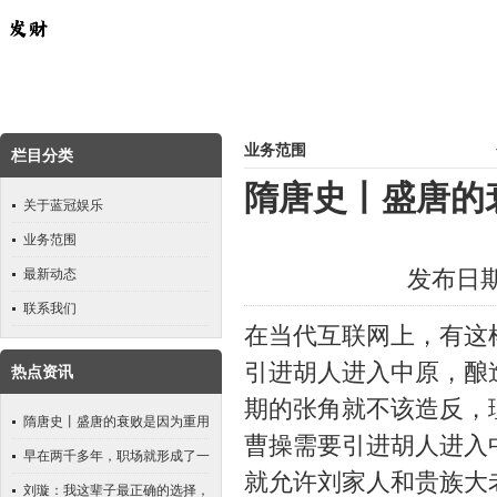
业务范围
栏目分类
隋唐史丨盛唐的
关于蓝冠娱乐
业务范围
发布日期：
最新动态
联系我们
在当代互联网上，有这
引进胡人进入中原，酿
热点资讯
期的张角就不该造反，
隋唐史丨盛唐的衰败是因为重用
曹操需要引进胡人进入
胡将安禄山？深层逻辑并非如此
早在两千多年，职场就形成了一
就允许刘家人和贵族大
个怪圈，像白起这样的人就必须
刘璇：我这辈子最正确的选择，