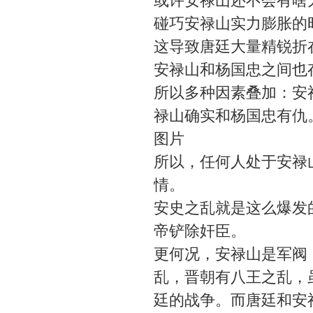
或许安禄山还不会有啥
碰巧安禄山实力膨胀的
这导致唐廷大量精锐折
安禄山和杨国忠之间也
所以多种因素叠加：安
禄山确实和杨国忠有仇
图片
所以，任何人处于安禄
情。
安史之乱就是这么爆发
帝铲除奸臣。
更何况，安禄山是军阀
乱，晋朝有八王之乱，
廷的战争。而唐廷和安